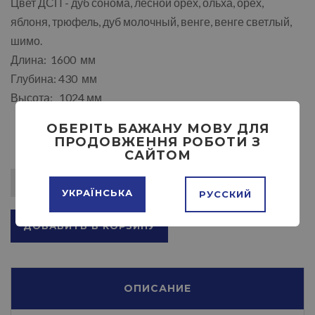
Цвет ДСП - дуб сонома, лесной орех, ольха, орех,
яблоня, трюфель, дуб молочный, венге, венге светлый,
шимо.
Длина: 1600 мм
Глубина: 430 мм
Высота: 1024 мм
ОБЕРІТЬ БАЖАНУ МОВУ ДЛЯ
ПРОДОВЖЕННЯ РОБОТИ З
САЙТОМ
УКРАЇНСЬКА
РУССКИЙ
ДОБАВИТЬ В КОРЗИНУ
ОПИСАНИЕ