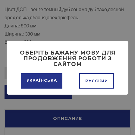
Цвет ДСП - венге темный,дуб сонома,дуб тахо,лесной
орех,ольха,яблоня,орех,трюфель.
Длина: 800 мм
Ширина: 380 мм
Высота: 900 мм
ОБЕРІТЬ БАЖАНУ МОВУ ДЛЯ
ПРОДОВЖЕННЯ РОБОТИ З
САЙТОМ
УКРАЇНСЬКА
РУССКИЙ
ДОБАВИТЬ В КОРЗИНУ
ОПИСАНИЕ