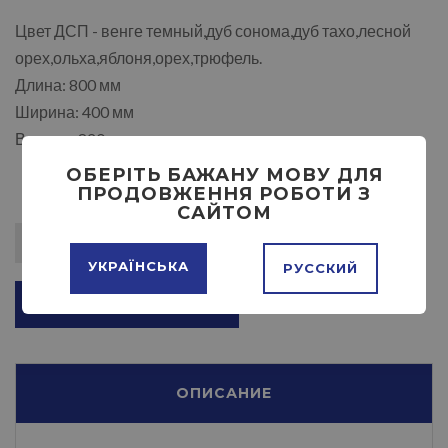
Цвет ДСП - венге темный,дуб сонома,дуб тахо,лесной
орех,ольха,яблоня,орех,трюфель.
Длина: 800 мм
Ширина: 400 мм
Высота: 820 мм
ОБЕРІТЬ БАЖАНУ МОВУ ДЛЯ
ПРОДОВЖЕННЯ РОБОТИ З
САЙТОМ
УКРАЇНСЬКА
РУССКИЙ
ДОБАВИТЬ В КОРЗИНУ
ОПИСАНИЕ