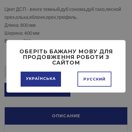
Цвет ДСП - венге темный,дуб сонома,дуб тахо,лесной
орех,ольха,яблоня,орех,трюфель.
Длина: 800 мм
Ширина: 400 мм
Высота: 755 мм
ОБЕРІТЬ БАЖАНУ МОВУ ДЛЯ
ПРОДОВЖЕННЯ РОБОТИ З
САЙТОМ
УКРАЇНСЬКА
РУССКИЙ
ДОБАВИТЬ В КОРЗИНУ
ОПИСАНИЕ