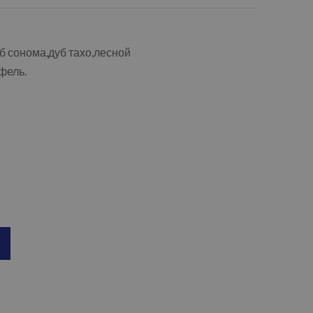
б сонома,дуб тахо,лесной
фель.