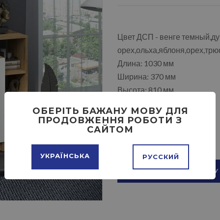
Цвет ДСП - венге темный,ду
орех,ольха,яблоня,орех,трю
Длина: 1030 мм
Ширина: 370 мм
Высота: 810 мм
ОБЕРІТЬ БАЖАНУ МОВУ ДЛЯ
ПРОДОВЖЕННЯ РОБОТИ З
САЙТОМ
УКРАЇНСЬКА
РУССКИЙ
ДОБАВИТЬ В КОРЗИНУ