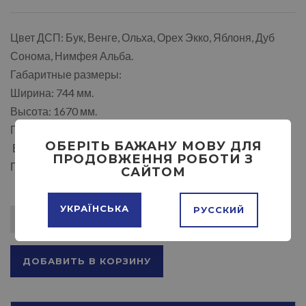
Цвет ДСП: Бук, Венге, Ольха, Орех Экко, Яблоня, Дуб
Сонома, Нимфея Альба.
Габаритные размеры:
Ширина: 744 мм.
Высота: 1670 мм.
Глубина: 2092 мм.
ОБЕРІТЬ БАЖАНУ МОВУ ДЛЯ
Возможность левой и правой сборки.
ПРОДОВЖЕННЯ РОБОТИ З
Проем под матрац 1910-708 мм.
САЙТОМ
УКРАЇНСЬКА
РУССКИЙ
ДОБАВИТЬ В КОРЗИНУ