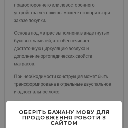
правостороннего или левостороннего
устройства лесенки вы можете оговорить при
заказе покупки.
Основа под матрас выполнена в виде гнутых
буковых ламелей, что обеспечивает
достаточную циркуляцию воздуха и
дополнение ортопедических свойств
матрасов.
При необходимости конструкция может быть
трансформирована в отдельные двуспальное
и односпальное ложе.
ОБЕРІТЬ БАЖАНУ МОВУ ДЛЯ
ПРОДОВЖЕННЯ РОБОТИ З
САЙТОМ