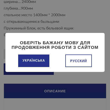
ширина... 2400мм
глубина...900мм
спальное место 1400мм * 2000мм
с открывающимися быльцами
Пружинный блок, есть бельевой ящик
Возможно изготовление по индивидуальным размерам
ОБЕРІТЬ БАЖАНУ МОВУ ДЛЯ
ПРОДОВЖЕННЯ РОБОТИ З САЙТОМ
УКРАЇНСЬКА
РУССКИЙ
ДОБАВИТЬ В КОРЗИНУ
ОПИСАНИЕ