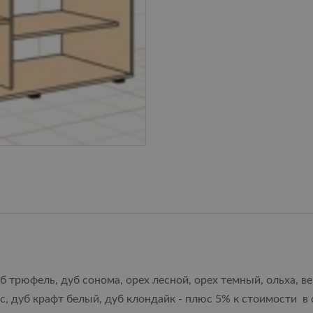
б трюфель, дуб сонома, орех лесной, орех темный, ольха, в
ас, дуб крафт белый, дуб клондайк - плюс 5% к стоимости в