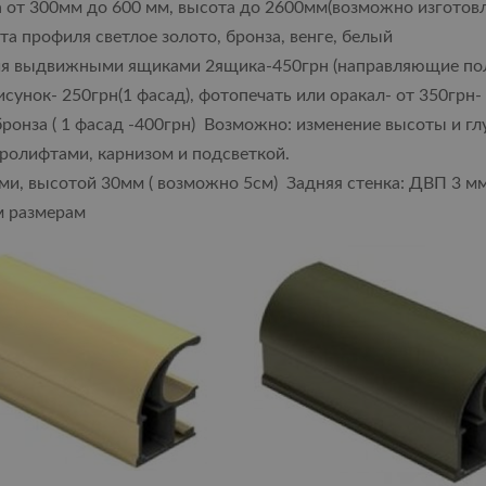
 от 300мм до 600 мм, высота до 2600мм(возможно изготов
а профиля светлое золото, бронза, венге, белый
я выдвижными ящиками 2ящика-450грн (направляющие по
сунок- 250грн(1 фасад), фотопечать или оракал- от 350грн-
ронза ( 1 фасад -400грн) Возможно: изменение высоты и г
ролифтами, карнизом и подсветкой.
, высотой 30мм ( возможно 5см) Задняя стенка: ДВП 3 мм
м размерам