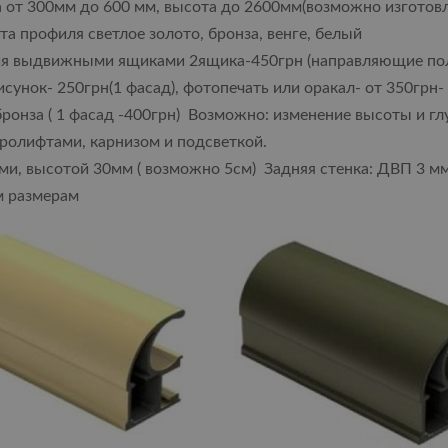
 от 300мм до 600 мм, высота до 2600мм(возможно изготов
а профиля светлое золото, бронза, венге, белый
я выдвижными ящиками 2ящика-450грн (направляющие по
сунок- 250грн(1 фасад), фотопечать или оракал- от 350грн-
ронза ( 1 фасад -400грн) Возможно: изменение высоты и г
ролифтами, карнизом и подсветкой.
, высотой 30мм ( возможно 5см) Задняя стенка: ДВП 3 мм
м размерам