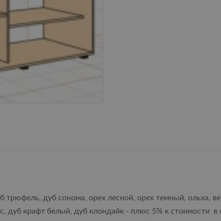
б трюфель, дуб сонома, орех лесной, орех темный, ольха, в
ас, дуб крафт белый, дуб клондайк - плюс 5% к стоимости в