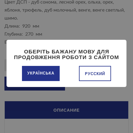
Цвет ДСП - дуб сонома, лесной орех, ольха, орех,
яблоня, трюфель, дуб молочный, венге, венге светлый,
шимо.
Длина: 920 мм
Глубина: 270 мм
Высота: 600 мм
ОБЕРІТЬ БАЖАНУ МОВУ ДЛЯ
ПРОДОВЖЕННЯ РОБОТИ З САЙТОМ
УКРАЇНСЬКА
РУССКИЙ
ДОБАВИТЬ В КОРЗИНУ
ОПИСАНИЕ