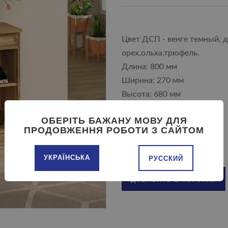
Цвет ДСП - венге темный, 
орех,ольха,трюфель.
Длина: 800 мм
Ширина: 270 мм
Высота: 680 мм
ОБЕРІТЬ БАЖАНУ МОВУ ДЛЯ
ПРОДОВЖЕННЯ РОБОТИ З САЙТОМ
УКРАЇНСЬКА
РУССКИЙ
ДОБАВИТЬ В КОРЗИНУ