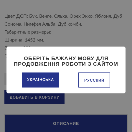
Цвет ДСП: Бук, Венге, Ольха, Орех Экко, Яблоня, Дуб
Сонома, Нимфея Альба, Дуб комби.
Габаритные размеры:
Ширина: 1452 мм.
Высота: 800 мм.
Глубина: 2132 мм.
ОБЕРІТЬ БАЖАНУ МОВУ ДЛЯ
ПРОДОВЖЕННЯ РОБОТИ З САЙТОМ
УКРАЇНСЬКА
РУССКИЙ
ДОБАВИТЬ В КОРЗИНУ
ОПИСАНИЕ