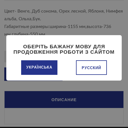
Цвет- Венге, Дуб сонома, Орех лесной, Яблоня, Нимфея
альба, Ольха,Бук.
Габаритные размеры:ширина-1155 мм,высота-736
мм,глубина-550 мм.
ОБЕРІТЬ БАЖАНУ МОВУ ДЛЯ
ПРОДОВЖЕННЯ РОБОТИ З САЙТОМ
УКРАЇНСЬКА
РУССКИЙ
ДОБАВИТЬ В КОРЗИНУ
ОПИСАНИЕ