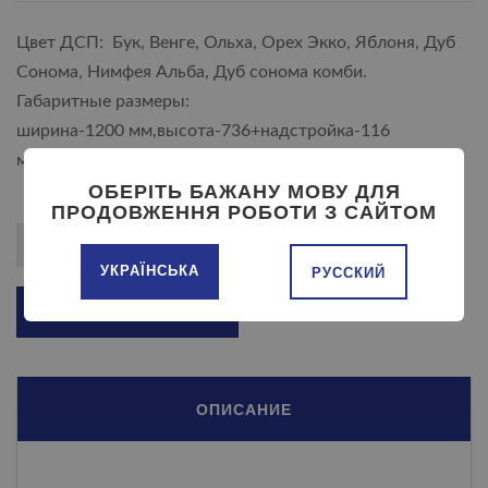
Цвет ДСП: Бук, Венге, Ольха, Орех Экко, Яблоня, Дуб
Сонома, Нимфея Альба, Дуб сонома комби.
Габаритные размеры:
ширина-1200 мм,высота-736+надстройка-116
мм,глубина-1000 мм.
ОБЕРІТЬ БАЖАНУ МОВУ ДЛЯ
ПРОДОВЖЕННЯ РОБОТИ З САЙТОМ
УКРАЇНСЬКА
РУССКИЙ
ДОБАВИТЬ В КОРЗИНУ
ОПИСАНИЕ