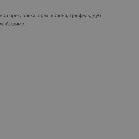
ой орех, ольха, орех, яблоня, трюфель, дуб
тлый, шимо.