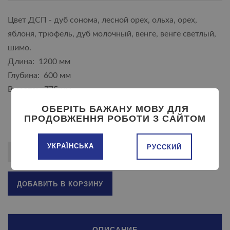
Цвет ДСП - дуб сонома, лесной орех, ольха, орех,
яблоня, трюфель, дуб молочный, венге, венге светлый,
шимо.
Длина: 1200 мм
Глубина: 600 мм
Высота: 775 мм
ОБЕРІТЬ БАЖАНУ МОВУ ДЛЯ
ПРОДОВЖЕННЯ РОБОТИ З САЙТОМ
УКРАЇНСЬКА
РУССКИЙ
ДОБАВИТЬ В КОРЗИНУ
ОПИСАНИЕ