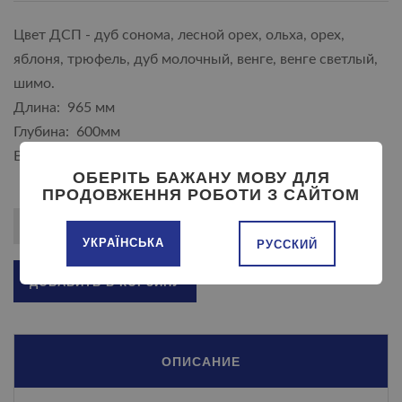
Цвет ДСП - дуб сонома, лесной орех, ольха, орех,
яблоня, трюфель, дуб молочный, венге, венге светлый,
шимо.
Длина: 965 мм
Глубина: 600мм
Высота: 862 мм
ОБЕРІТЬ БАЖАНУ МОВУ ДЛЯ
ПРОДОВЖЕННЯ РОБОТИ З САЙТОМ
УКРАЇНСЬКА
РУССКИЙ
ДОБАВИТЬ В КОРЗИНУ
ОПИСАНИЕ