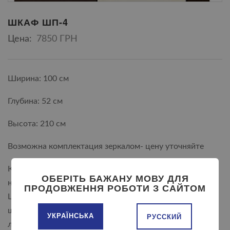
ШКАФ ШП-4
Цена:
7850 ГРН
Ширина: 100 см
Глубина: 52 см
Высота: 210 см
Возможна комплектация зеркалом- цену уточняйте
Кромка ABS. доступны обычные и телескопические
ОБЕРІТЬ БАЖАНУ МОВУ ДЛЯ
направляющие.
ПРОДОВЖЕННЯ РОБОТИ З САЙТОМ
Цвет белый, дуб молочный, ольха, дуб сонома, дуб
шамони светлый, дуб трюфель, дуб крафт белый,
УКРАЇНСЬКА
РУССКИЙ
лесной орех, яблоня, орех тёмный, тёмный венге,