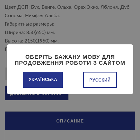
Цвет ДСП: Бук, Венге, Ольха, Орех Экко, Яблоня, Дуб
Сонома, Нимфея Альба.
Габаритные размеры:
Ширина: 850(650) мм.
Высота: 2150(1950) мм.
Глубина: 464 мм.
ОБЕРІТЬ БАЖАНУ МОВУ ДЛЯ
ПРОДОВЖЕННЯ РОБОТИ З САЙТОМ
УКРАЇНСЬКА
РУССКИЙ
ДОБАВИТЬ В КОРЗИНУ
ОПИСАНИЕ