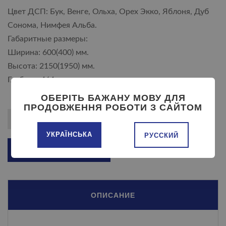
Цвет ДСП: Бук, Венге, Ольха, Орех Экко, Яблоня, Дуб
Сонома, Нимфея Альба.
Габаритные размеры:
Ширина: 600(400) мм.
Высота: 2150(1950) мм.
Глубина: 464 мм.
ОБЕРІТЬ БАЖАНУ МОВУ ДЛЯ
ПРОДОВЖЕННЯ РОБОТИ З САЙТОМ
УКРАЇНСЬКА
РУССКИЙ
ДОБАВИТЬ В КОРЗИНУ
ОПИСАНИЕ