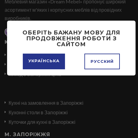
Меблевий магазин «Dream Mebel» пропонує широкий
асортимент м'яких і корпусних меблів від провідних
виробників.
ОБЕРІТЬ БАЖАНУ МОВУ ДЛЯ
ПРОДОВЖЕННЯ РОБОТИ З
КАТЕГОРІЇ
САЙТОМ
Купить диван в Запоріжжі
УКРАЇНСЬКА
РУССКИЙ
Шкаф купе в Запоріжжі
комод в Запоріжжі ціна
Кухні на замовлення в Запоріжжі
Кухонні столи в Запоріжжі
Куточки для кухні в Запоріжжі
М. ЗАПОРІЖЖЯ