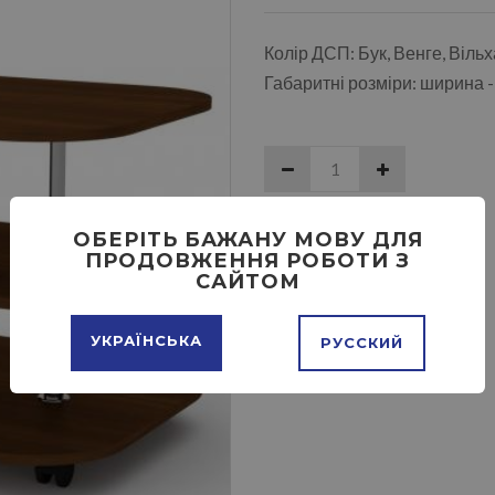
Колір ДСП: Бук, Венге, Віль
Габаритні розміри: ширина -
ДОДАТИ В КОШИК
ОБЕРІТЬ БАЖАНУ МОВУ ДЛЯ
ПРОДОВЖЕННЯ РОБОТИ З
САЙТОМ
УКРАЇНСЬКА
РУССКИЙ