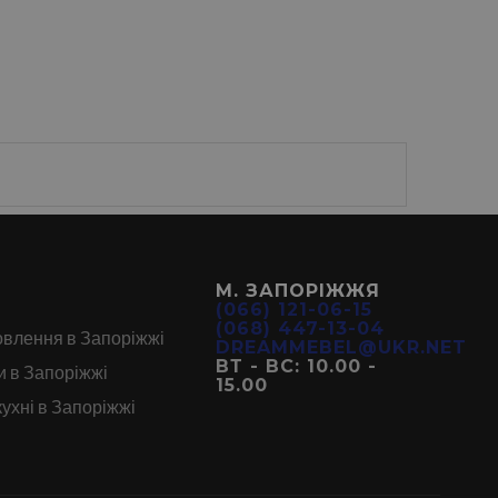
М. ЗАПОРІЖЖЯ
(066) 121-06-15
(068) 447-13-04
овлення в Запоріжжі
DREAMMEBEL@UKR.NET
ВТ - ВС: 10.00 -
и в Запоріжжі
15.00
кухні в Запоріжжі