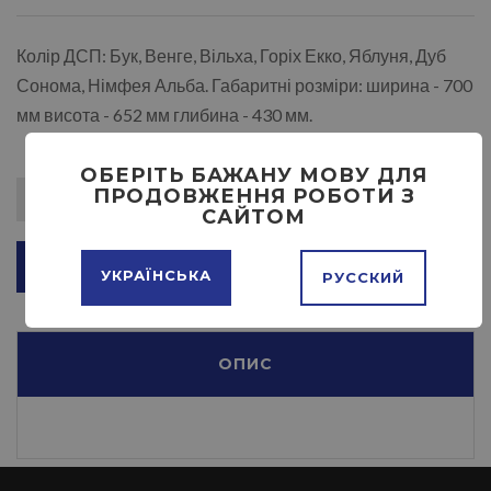
Колір ДСП: Бук, Венге, Вільха, Горіх Екко, Яблуня, Дуб
Сонома, Німфея Альба. Габаритні розміри: ширина - 700
мм висота - 652 мм глибина - 430 мм.
ОБЕРІТЬ БАЖАНУ МОВУ ДЛЯ
ПРОДОВЖЕННЯ РОБОТИ З
САЙТОМ
ДОДАТИ В КОШИК
УКРАЇНСЬКА
РУССКИЙ
ОПИС